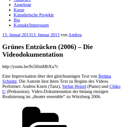
Angebote
Kurse
Künstlerische Projekte
Bio
Kontakt/Impressum
Veröffentlicht
13. Januar 2013
13. Januar 2013
von
Andrea
am
Grünes Entzücken (2006) – Die
Videodokumentation
http://youtu.be/8s5HmMbXu7c
Eine Improvisation über den gleichnamigen Text von
Bettina
Schmitz
. Die Autorin liest ihren Text zu Beginn des Videos.
Performer: Andrea Kneis (Tanz),
Stefan Hetzel
(Piano) und
Chiko
U
(Perkussion). Video-Dokumentation der bislang einzigen
Realisierung im „theater ensemble“ zu Würzburg 2006.
Kategorien