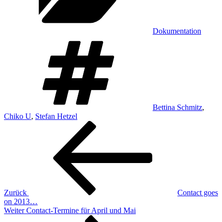
Dokumentation
Schlagwörter
Bettina Schmitz
,
Chiko U
,
Stefan Hetzel
Beitragsnavigation
Vorheriger
Beitrag
Zurück
Contact goes
on 2013…
Nächster
Weiter
Contact-Termine für April und Mai
Beitrag