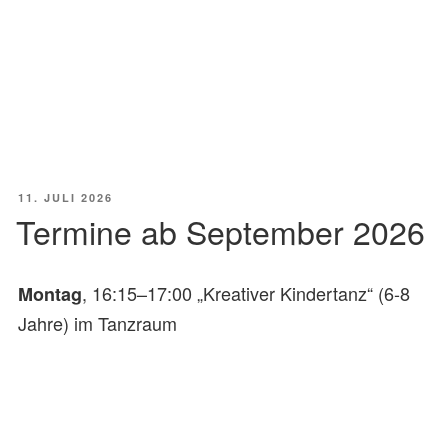
VERÖFFENTLICHT
11. JULI 2026
AM
Termine ab September 2026
, 16:15–17:00 „Kreativer Kindertanz“ (6-8
Montag
Jahre) im Tanzraum
, 15:00–15:45 Uhr „Kreativer
Donnerstag
Kindertanz“ (4-5 Jahre) im Tanzraum