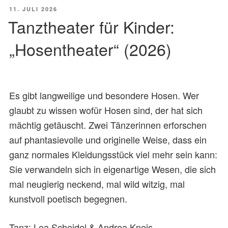
VERÖFFENTLICHT
11. JULI 2026
AM
Tanztheater für Kinder:
„Hosentheater“ (2026)
Es gibt langweilige und besondere Hosen. Wer
glaubt zu wissen wofür Hosen sind, der hat sich
mächtig getäuscht. Zwei Tänzerinnen erforschen
auf phantasievolle und originelle Weise, dass ein
ganz normales Kleidungsstück viel mehr sein kann:
Sie verwandeln sich in eigenartige Wesen, die sich
mal neugierig neckend, mal wild witzig, mal
kunstvoll poetisch begegnen.
Tanz: Lea Scheidel & Andrea Kneis