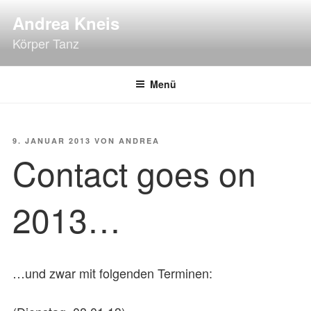
Zum
Andrea Kneis
Inhalt
Körper Tanz
springen
Menü
VERÖFFENTLICHT
9. JANUAR 2013
VON
ANDREA
AM
Contact goes on
2013…
…und zwar mit folgenden Terminen: