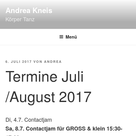
Zum
Andrea Kneis
Inhalt
Körper Tanz
springen
Menü
VERÖFFENTLICHT
6. JULI 2017
VON
ANDREA
AM
Termine Juli
/August 2017
Di, 4.7. Contactjam
Sa, 8.7. Contactjam für GROSS & klein 15:30-