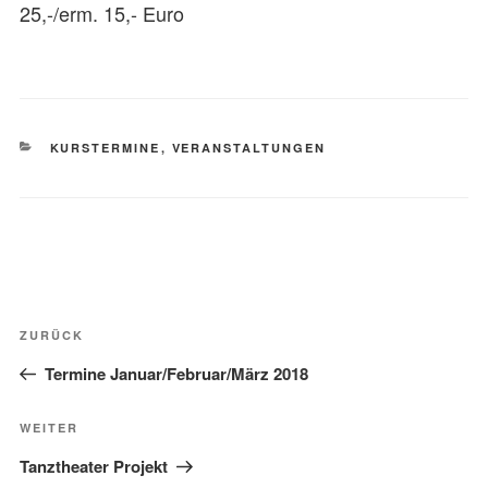
25,-/erm. 15,- Euro
KATEGORIEN
KURSTERMINE
,
VERANSTALTUNGEN
Beitragsnavigation
Vorheriger
ZURÜCK
Beitrag
Termine Januar/Februar/März 2018
Nächster
WEITER
Beitrag
Tanztheater Projekt