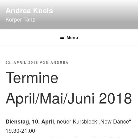
Zum
Andrea Kneis
Inhalt
Körper Tanz
springen
Menü
VERÖFFENTLICHT
23. APRIL 2018
VON
ANDREA
AM
Termine
April/Mai/Juni 2018
, neuer Kursblock „New Dance“
Dienstag, 10. April
19:30-21:00