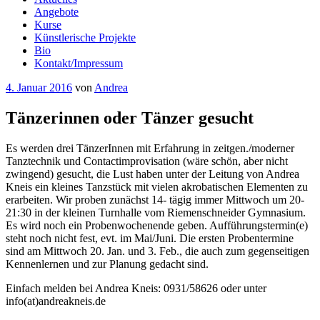
Angebote
Kurse
Künstlerische Projekte
Bio
Kontakt/Impressum
Veröffentlicht
4. Januar 2016
von
Andrea
am
Tänzerinnen oder Tänzer gesucht
Es werden drei TänzerInnen mit Erfahrung in zeitgen./moderner
Tanztechnik und Contactimprovisation (wäre schön, aber nicht
zwingend) gesucht, die Lust haben unter der Leitung von Andrea
Kneis ein kleines Tanzstück mit vielen akrobatischen Elementen zu
erarbeiten. Wir proben zunächst 14- tägig immer Mittwoch um 20-
21:30 in der kleinen Turnhalle vom Riemenschneider Gymnasium.
Es wird noch ein Probenwochenende geben. Aufführungstermin(e)
steht noch nicht fest, evt. im Mai/Juni. Die ersten Probentermine
sind am Mittwoch 20. Jan. und 3. Feb., die auch zum gegenseitigen
Kennenlernen und zur Planung gedacht sind.
Einfach melden bei Andrea Kneis: 0931/58626 oder unter
info(at)andreakneis.de