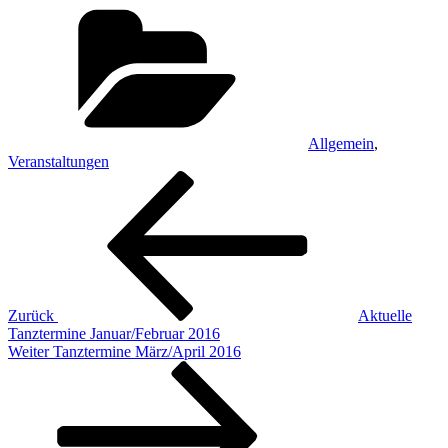
Kategorien
Allgemein
,
Veranstaltungen
Beitragsnavigation
Vorheriger
Beitrag
Zurück
Aktuelle
Tanztermine Januar/Februar 2016
Nächster
Weiter
Tanztermine März/April 2016
Beitrag