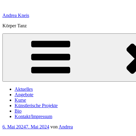
Zum
Inhalt
Andrea Kneis
springen
Körper Tanz
Aktuelles
Angebote
Kurse
Künstlerische Projekte
Bio
Kontakt/Impressum
Veröffentlicht
6. Mai 2024
7. Mai 2024
von
Andrea
am