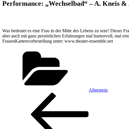
Performance: „Wechselbad“ – A. Kneis & A
Was bedeutet es eine Frau in der Mitte des Lebens zu sein? Dieser F
aber auch mit ganz persönlichen Erfahrungen mal humorvoll, mal ernsth
FrauenKartenvorbestellung unter: www.theater-ensemble.net
Kategorien
Allgemein
Beitragsnavigation
Vorheriger
Beitrag