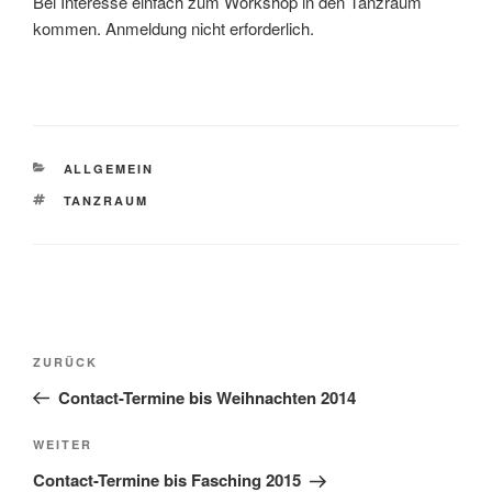
Bei Interesse einfach zum Workshop in den Tanzraum
kommen. Anmeldung nicht erforderlich.
KATEGORIEN
ALLGEMEIN
SCHLAGWÖRTER
TANZRAUM
Beitragsnavigation
Vorheriger
ZURÜCK
Beitrag
Contact-Termine bis Weihnachten 2014
Nächster
WEITER
Beitrag
Contact-Termine bis Fasching 2015