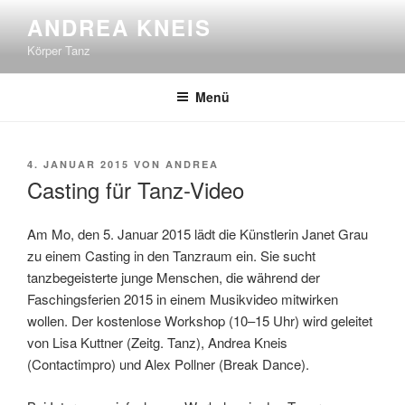
Zum
ANDREA KNEIS
Inhalt
Körper Tanz
springen
Menü
VERÖFFENTLICHT
4. JANUAR 2015
VON
ANDREA
AM
Casting für Tanz-Video
Am Mo, den 5. Januar 2015 lädt die Künstlerin Janet Grau
zu einem Casting in den Tanzraum ein. Sie sucht
tanzbegeisterte junge Menschen, die während der
Faschingsferien 2015 in einem Musikvideo mitwirken
wollen. Der kostenlose Workshop (10–15 Uhr) wird geleitet
von Lisa Kuttner (Zeitg. Tanz), Andrea Kneis
(Contactimpro) und Alex Pollner (Break Dance).