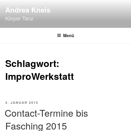
Zum
Andrea Kneis
Inhalt
Körper Tanz
springen
Menü
Schlagwort:
ImproWerkstatt
VERÖFFENTLICHT
4. JANUAR 2015
AM
Contact-Termine bis
Fasching 2015